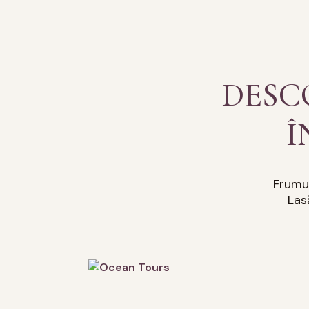
DESC
Î
Frumus
Las