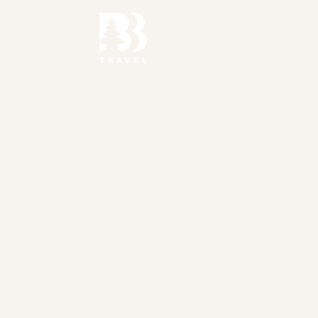
Pachete
Destinații & Turu
Ghid Bali
Destinații
Experiențe și 
neuitat în Bali
Pe lângă cazări, transferuri interne și tu
putem organiza și excursii suplimentare 