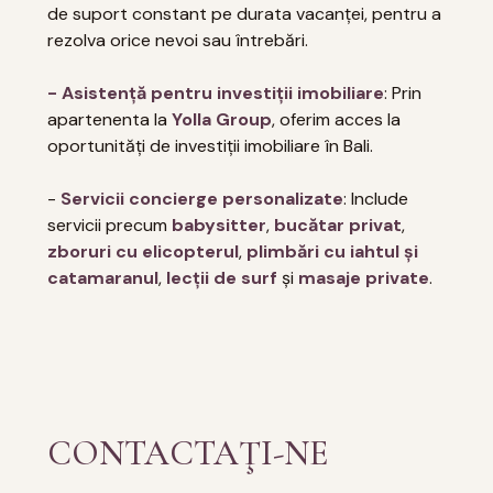
de suport constant pe durata vacanței, pentru a
rezolva orice nevoi sau întrebări.
- Asistență pentru investiții imobiliare
: Prin
apartenenta la
Yolla Group
, oferim acces la
oportunități de investiții imobiliare în Bali.
-
Servicii concierge personalizate
: Include
servicii precum
babysitter
,
bucătar privat
,
zboruri cu elicopterul
,
plimbări cu iahtul și
catamaranul
,
lecții de surf
și
masaje private
.
CONTACTAŢI-NE