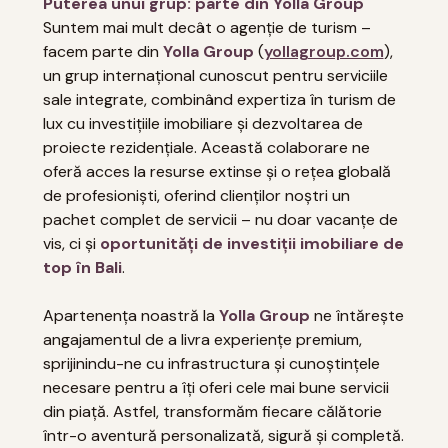
Puterea unui grup: parte din Yolla Group
Suntem mai mult decât o agenție de turism –
facem parte din
Yolla Group
(
yollagroup.com
),
un grup internațional cunoscut pentru serviciile
sale integrate, combinând expertiza în turism de
lux cu investițiile imobiliare și dezvoltarea de
proiecte rezidențiale. Această colaborare ne
oferă acces la resurse extinse și o rețea globală
de profesioniști, oferind clienților noștri un
pachet complet de servicii – nu doar vacanțe de
vis, ci și
oportunități de investiții imobiliare de
top în Bali
.
Apartenența noastră la
Yolla Group
ne întărește
angajamentul de a livra experiențe premium,
sprijinindu-ne cu infrastructura și cunoștințele
necesare pentru a îți oferi cele mai bune servicii
din piață. Astfel, transformăm fiecare călătorie
într-o aventură personalizată, sigură și completă.