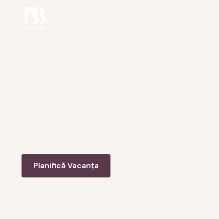
Povestea BBT
Ceea ce a început ca o simplă vacanță s-a
transformat într-o pasiune profundă pentru Bali și
cultura sa unică. Echipa noastra a crescut, suntem
recunoscatori sa numim Bali "acasa", trăim zi de zi pe
această insulă și ne dedicăm să împărtășim această
experiență autentică cu fiecare turist care dorește
să descopere adevărata esență a locului.
Planifică Vacanța