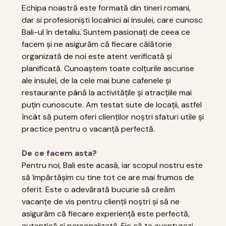
Echipa noastră este formată din tineri romani,
dar si profesioniști localnici ai insulei, care cunosc
Bali-ul în detaliu. Suntem pasionați de ceea ce
facem și ne asigurăm că fiecare călătorie
organizată de noi este atent verificată și
planificată. Cunoaștem toate colțurile ascunse
ale insulei, de la cele mai bune cafenele și
restaurante până la activitățile și atracțiile mai
puțin cunoscute. Am testat sute de locații, astfel
încât să putem oferi clienților noștri sfaturi utile și
practice pentru o vacanță perfectă.
De ce facem asta?
Pentru noi, Bali este acasă, iar scopul nostru este
să împărtășim cu tine tot ce are mai frumos de
oferit. Este o adevărată bucurie să creăm
vacanțe de vis pentru clienții noștri și să ne
asigurăm că fiecare experiență este perfectă,
autentică și personalizată. Fie că te aventurezi